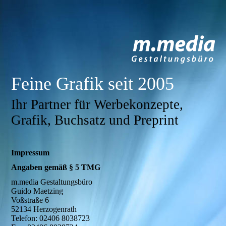
Feine Grafik seit 2005
Ihr Partner für Werbekonzepte,
Grafik, Buchsatz und Preprint
Impressum
Angaben gemäß § 5 TMG
m.media Gestaltungsbüro
Guido Maetzing
Voßstraße 6
52134 Herzogenrath
Telefon: 02406 8038723