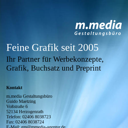
Feine Grafik seit 2005
Ihr Partner für Werbekonzepte,
Grafik, Buchsatz und Preprint
Kontakt
m.media Gestaltungsbüro
Guido Maetzing
Voßstraße 6
52134 Herzogenrath
Telefon: 02406 8038723
Fax: 02406 8038724
E-Mail: gm@mmedia-agentur.de